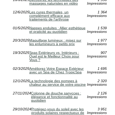
massages naturistes en vidéo
Impressions
12/6/2025
Les cures thermales, un
1 364
complément efficace aux
Impressions
traitements de l'arthrose
01/5/2025
Nappes enduites : Allier esthétique
1 539
et praticité au quotidien
Impressions
20/3/2025
Maquillage lumineux : misez sur
1 977
les enlumineurs à petits prix
Impressions
19/3/2025
Spas Extérieurs vs. Intérieurs :
907
Quel est le Meilleur Choix pour
Impressions
Vous ?
02/3/2025
Améliorez Votre Espace Extérieur
1 695
avec un Spa de Chez TropicSpa
Impressions
12/1/2025
La technologie des pompes à
2 320
chaleur au service de votre piscine
Impressions
27/11/2024
Colonne de douche sanycces :
2 126
élégance et fonctionnalité au
Impressions
quotidien
29/10/2024
Protégez-vous du soleil avec les
3 951
produits solaires respectueux de
Impressions