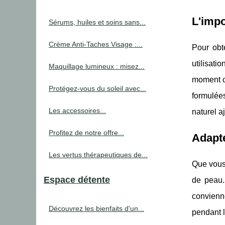
L'impo
Sérums, huiles et soins sans...
Crème Anti-Taches Visage :...
Pour obte
utilisati
Maquillage lumineux : misez...
moment où
Protégez-vous du soleil avec...
formulées
Les accessoires...
naturel a
Profitez de notre offre...
Adapte
Les vertus thérapeutiques de...
Que vous 
Espace détente
de peau.
convienne
Découvrez les bienfaits d'un...
pendant l