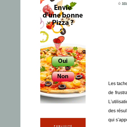
sp
Les tache
de frust
L'utilisa
des résul
qui s'app