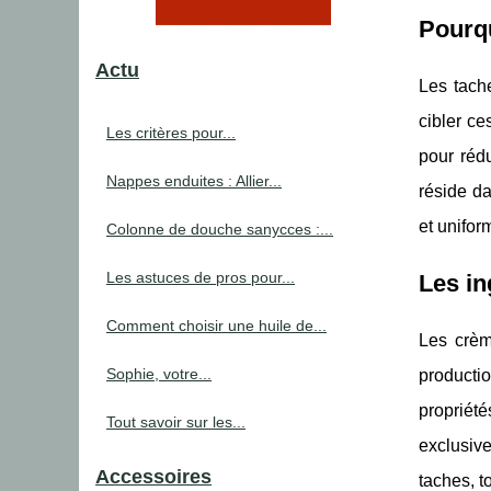
Pourqu
Actu
Les tache
cibler ce
Les critères pour...
pour rédu
Nappes enduites : Allier...
réside da
et uniform
Colonne de douche sanycces :...
Les astuces de pros pour...
Les in
Comment choisir une huile de...
Les crèm
Sophie, votre...
producti
propriété
Tout savoir sur les...
exclusive
Accessoires
taches, t