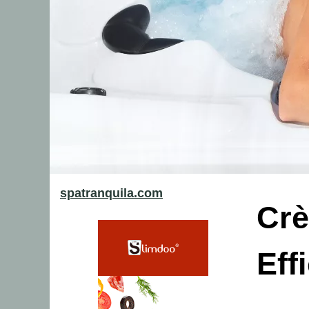
spatranquila.com
Crè
Eff