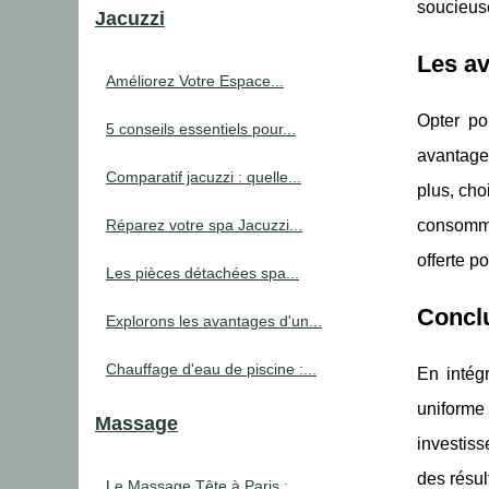
soucieus
Jacuzzi
Les av
Améliorez Votre Espace...
Opter po
5 conseils essentiels pour...
avantages
Comparatif jacuzzi : quelle...
plus, cho
Réparez votre spa Jacuzzi...
consommat
offerte p
Les pièces détachées spa...
Conclu
Explorons les avantages d'un...
Chauffage d'eau de piscine :...
En intég
uniforme 
Massage
investiss
des résul
Le Massage Tête à Paris :...