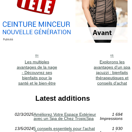
Les multiples
Explorons les
avantages de la nage
avantages d'un spa
- Découvrez ses
jacuzzi : bienfaits
bienfaits pour la
thérapeutiques et
santé et le bien-être
conseils d'achat
Latest additions
02/3/2025
Améliorez Votre Espace Extérieur
1 694
avec un Spa de Chez TropicSpa
Impressions
13/5/2024
5 conseils essentiels pour l'achat
1 930