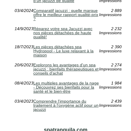
d'un jacuzzi de qualité
Impressions
03/4/2024
Comparatif jacuzzi : quelle marque
2 889
offre le meilleur rapport qualité-prix
Impressions
?
14/9/2023
Réparez votre spa Jacuzzi avec
2 232
nos pièces détachées de haute
Impressions
qualité!
18/7/2023
Les pièces détachées spa
2 390
Hydropool - Le luxe relaxant à la
Impressions
maison
20/6/2023
Explorons les avantages d'un spa
2 274
jacuzzi : bienfaits thérapeutiques et
Impressions
conseils d'achat
08/4/2023
Les multiples avantages de la nage
1 984
- Découvrez ses bienfaits pour la
Impressions
santé et le bien-être
03/4/2023
Comprendre l'importance du
2 439
traitement à l'oxygène actif pour un
Impressions
jacuzzi
spatranquila.com