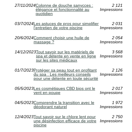
27/11/2024
Colonne de douche sanycces :
2 121
élégance et fonctionnalité au
Impressions
quotidien
03/7/2024
Les astuces de pros pour simplifier
2 031
l'entretien de votre piscine
Impressions
20/6/2024
Comment choisir une huile de
2 054
massage ?
Impressions
14/12/2023
Tout savoir sur les matériels de
3 568
spa et détente en vente en ligne
Impressions
sur les sites médicaux
01/7/2023
Protéger sa peau tout en profitant
2 126
du spa : Les meilleurs conseils
Impressions
pour une détente en toute sécurité
05/5/2023
Les cosmétiques CBD bios ont le
2 017
vent en poupe
Impressions
04/5/2023
Comprendre la transition avec le
1 972
déodorant naturel
Impressions
12/4/2023
Tout savoir sur le chlore lent pour
2 750
une désinfection efficace de votre
Impressions
piscine