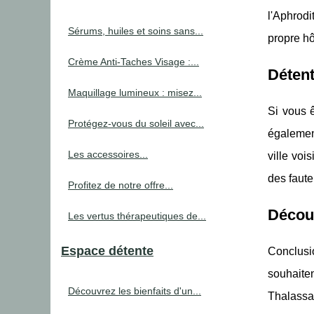
l'Aphrod
Sérums, huiles et soins sans...
propre hô
Crème Anti-Taches Visage :...
Détent
Maquillage lumineux : misez...
Si vous 
Protégez-vous du soleil avec...
également
Les accessoires...
ville voi
des faute
Profitez de notre offre...
Décou
Les vertus thérapeutiques de...
Espace détente
Conclusio
souhaiten
Découvrez les bienfaits d'un...
Thalassa 