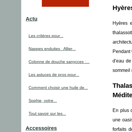
Hyères
Actu
Hyères e
thalasso
Les critères pour...
architect
Nappes enduites : Allier...
Pendant v
d'eau de
Colonne de douche sanycces :...
sommeil 
Les astuces de pros pour...
Thala
Comment choisir une huile de...
Médit
Sophie, votre...
En plus 
Tout savoir sur les...
une oasi
Accessoires
forfaits