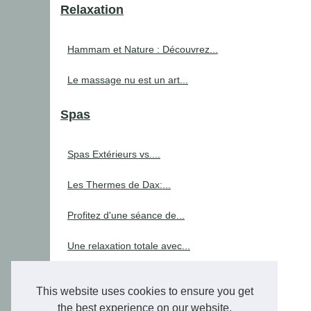
Relaxation
Hammam et Nature : Découvrez...
Le massage nu est un art...
Spas
Spas Extérieurs vs....
Les Thermes de Dax:...
Profitez d'une séance de...
Une relaxation totale avec...
TropicSpa : Le Grossiste de...
This website uses cookies to ensure you get
Trouvez facilement les...
the best experience on our website.