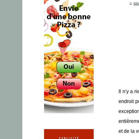
sp
Il n'y a 
endroit p
exceptio
entièreme
et de la 