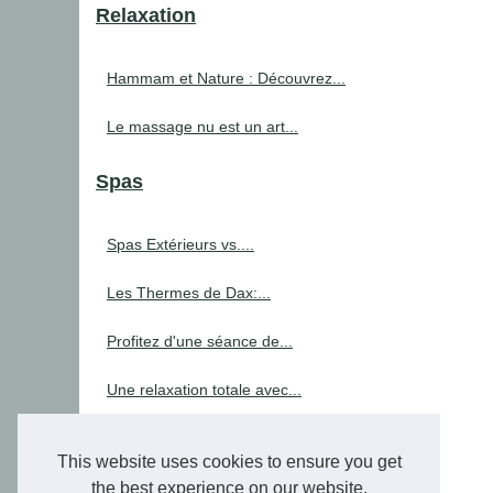
Relaxation
Hammam et Nature : Découvrez...
Le massage nu est un art...
Spas
Spas Extérieurs vs....
Les Thermes de Dax:...
Profitez d'une séance de...
Une relaxation totale avec...
TropicSpa : Le Grossiste de...
This website uses cookies to ensure you get
Trouvez facilement les...
the best experience on our website.