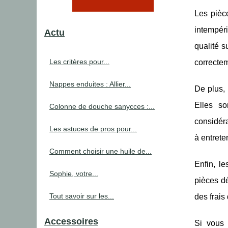
Les pièc
intempéri
Actu
qualité s
Les critères pour...
correctem
Nappes enduites : Allier...
De plus,
Elles so
Colonne de douche sanycces :...
considéra
Les astuces de pros pour...
à entrete
Comment choisir une huile de...
Enfin, l
Sophie, votre...
pièces dé
Tout savoir sur les...
des frais
Accessoires
Si vous 