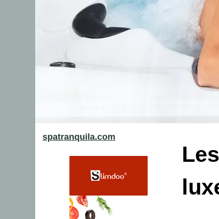
spatranquila.com
Les
lux