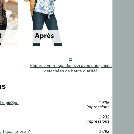
Réparez votre spa Jacuzzi avec nos pièces
détachées de haute qualité!
ns
 TropicSpa
1 695
Impressions
1 932
Impressions
rt qualité-prix ?
2 892