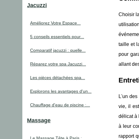
Jacuzzi
Choisir l
Améliorez Votre Espace...
utilisati
événemen
5 conseils essentiels pour...
taille et
Comparatif jacuzzi : quelle...
pour gar
Réparez votre spa Jacuzzi...
allant de
Les pièces détachées spa...
Entret
Explorons les avantages d'un...
L'un des 
Chauffage d'eau de piscine :...
vie, il 
délicat à
Massage
à leur co
rapport q
Le Massage Tête à Paris :...