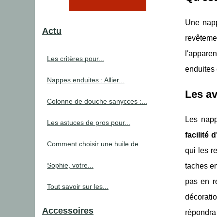
Une nappe
Actu
revêteme
l'appare
Les critères pour...
enduites 
Nappes enduites : Allier...
Les a
Colonne de douche sanycces :...
Les napp
Les astuces de pros pour...
facilité 
Comment choisir une huile de...
qui les r
Sophie, votre...
taches en
pas en r
Tout savoir sur les...
décoratio
Accessoires
répondra 