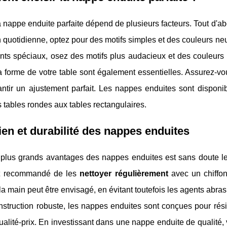
a nappe enduite parfaite dépend de plusieurs facteurs. Tout d'a
on quotidienne, optez pour des motifs simples et des couleurs ne
ts spéciaux, osez des motifs plus audacieux et des couleurs v
 la forme de votre table sont également essentielles. Assurez-vo
antir un ajustement parfait. Les nappes enduites sont dispon
s tables rondes aux tables rectangulaires.
ien et durabilité des nappes enduites
plus grands avantages des nappes enduites est sans doute leur
est recommandé de les
nettoyer régulièrement
avec un chiffo
 la main peut être envisagé, en évitant toutefois les agents abr
nstruction robuste, les nappes enduites sont conçues pour résis
ualité-prix. En investissant dans une nappe enduite de qualité,