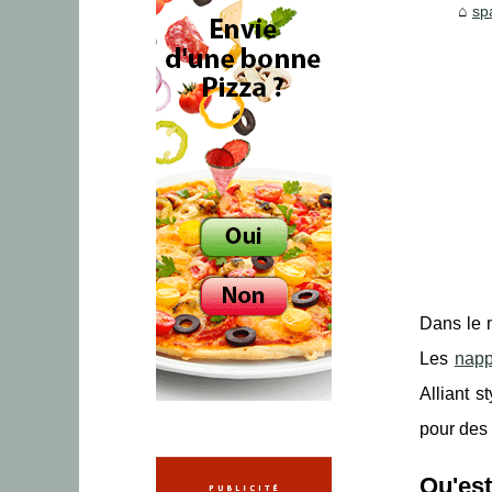
sp
Dans le 
Les
napp
Alliant s
pour des
Qu'est