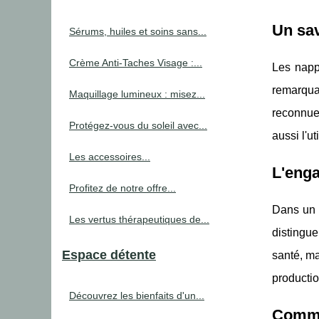
Un sav
Sérums, huiles et soins sans...
Crème Anti-Taches Visage :...
Les nappe
remarqua
Maquillage lumineux : misez...
reconnue 
Protégez-vous du soleil avec...
aussi l'u
Les accessoires...
L'eng
Profitez de notre offre...
Dans un 
Les vertus thérapeutiques de...
distingue
Espace détente
santé, ma
productio
Découvrez les bienfaits d'un...
Commen