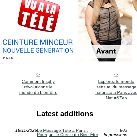
Comment Insphy
Explorez le monde
révolutionne le
sensuel du massage
monde du bien-être
naturiste à Paris ave
Natur&Zen
Latest additions
16/11/2025
Le Massage Tête à Paris :
902
Pourquoi le Cercle du Bien-Être
Impressions