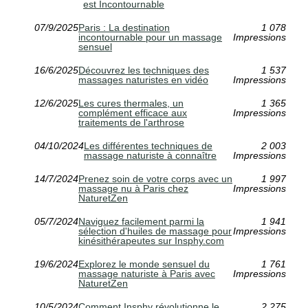
est Incontournable
07/9/2025
Paris : La destination
1 078
incontournable pour un massage
Impressions
sensuel
16/6/2025
Découvrez les techniques des
1 537
massages naturistes en vidéo
Impressions
12/6/2025
Les cures thermales, un
1 365
complément efficace aux
Impressions
traitements de l'arthrose
04/10/2024
Les différentes techniques de
2 003
massage naturiste à connaître
Impressions
14/7/2024
Prenez soin de votre corps avec un
1 997
massage nu à Paris chez
Impressions
NaturetZen
05/7/2024
Naviguez facilement parmi la
1 941
sélection d'huiles de massage pour
Impressions
kinésithérapeutes sur Insphy.com
19/6/2024
Explorez le monde sensuel du
1 761
massage naturiste à Paris avec
Impressions
NaturetZen
10/5/2024
Comment Insphy révolutionne le
2 275