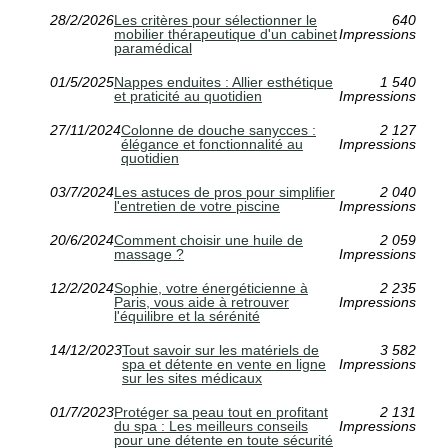
28/2/2026
Les critères pour sélectionner le
640
mobilier thérapeutique d'un cabinet
Impressions
paramédical
01/5/2025
Nappes enduites : Allier esthétique
1 540
et praticité au quotidien
Impressions
27/11/2024
Colonne de douche sanycces :
2 127
élégance et fonctionnalité au
Impressions
quotidien
03/7/2024
Les astuces de pros pour simplifier
2 040
l'entretien de votre piscine
Impressions
20/6/2024
Comment choisir une huile de
2 059
massage ?
Impressions
12/2/2024
Sophie, votre énergéticienne à
2 235
Paris, vous aide à retrouver
Impressions
l'équilibre et la sérénité
14/12/2023
Tout savoir sur les matériels de
3 582
spa et détente en vente en ligne
Impressions
sur les sites médicaux
01/7/2023
Protéger sa peau tout en profitant
2 131
du spa : Les meilleurs conseils
Impressions
pour une détente en toute sécurité