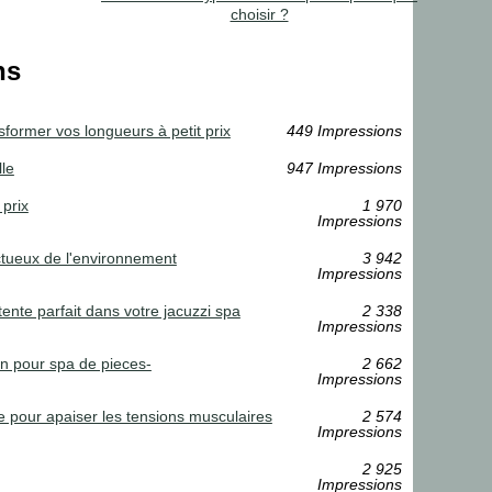
choisir ?
ns
sformer vos longueurs à petit prix
449 Impressions
lle
947 Impressions
 prix
1 970
Impressions
ectueux de l'environnement
3 942
Impressions
nte parfait dans votre jacuzzi spa
2 338
Impressions
ien pour spa de pieces-
2 662
Impressions
e pour apaiser les tensions musculaires
2 574
Impressions
2 925
Impressions