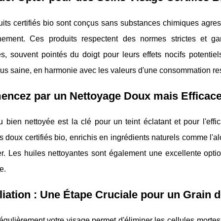
its certifiés bio sont conçus sans substances chimiques agress
nnement. Ces produits respectent des normes strictes et ga
, souvent pointés du doigt pour leurs effets nocifs potentiel
lus saine, en harmonie avec les valeurs d'une consommation re
ncez par un Nettoyage Doux mais Efficac
bien nettoyée est la clé pour un teint éclatant et pour l'eff
s doux certifiés bio, enrichis en ingrédients naturels comme l'alo
r. Les huiles nettoyantes sont également une excellente optio
e.
liation : Une Étape Cruciale pour un Grain 
régulièrement votre visage permet d'éliminer les cellules mortes