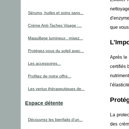
nettoyag
Sérums, huiles et soins sans...
d'enzymes
Crème Anti-Taches Visage :...
que vous 
Maquillage lumineux : misez...
L’Impo
Protégez-vous du soleil avec...
Après le 
Les accessoires...
certifiés
nutrimen
Profitez de notre offre...
l'élastici
Les vertus thérapeutiques de...
Protég
Espace détente
La protec
Découvrez les bienfaits d'un...
des crème