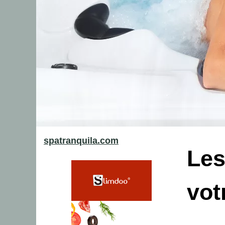
spatranquila.com
Les
vot