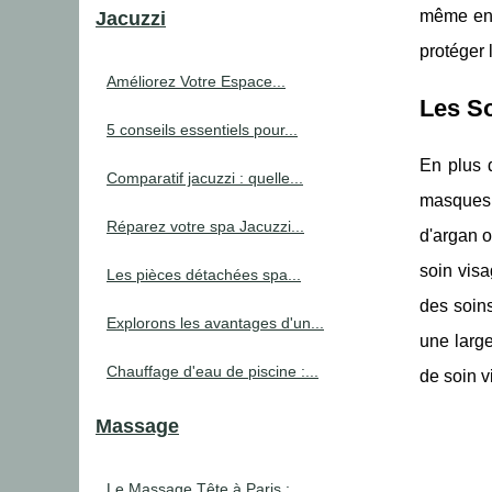
même en v
Jacuzzi
protéger 
Améliorez Votre Espace...
Les S
5 conseils essentiels pour...
En plus d
Comparatif jacuzzi : quelle...
masques b
Réparez votre spa Jacuzzi...
d'argan o
soin visa
Les pièces détachées spa...
des soins
Explorons les avantages d'un...
une large
Chauffage d'eau de piscine :...
de soin v
Massage
Le Massage Tête à Paris :...