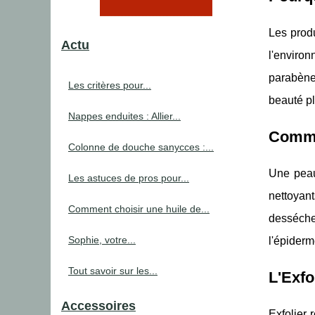
Les produ
Actu
l'enviro
parabènes
Les critères pour...
beauté p
Nappes enduites : Allier...
Comme
Colonne de douche sanycces :...
Une peau 
Les astuces de pros pour...
nettoyant
Comment choisir une huile de...
desséche
Sophie, votre...
l'épiderm
Tout savoir sur les...
L'Exfo
Accessoires
Exfolier 