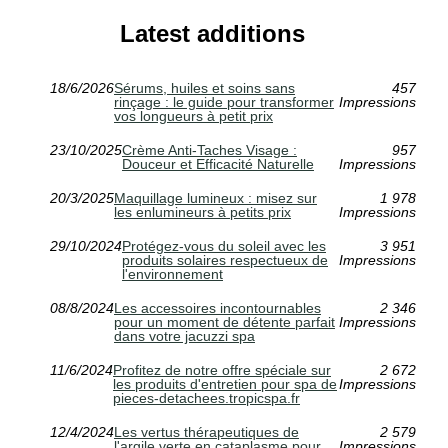
Latest additions
18/6/2026
Sérums, huiles et soins sans
457
rinçage : le guide pour transformer
Impressions
vos longueurs à petit prix
23/10/2025
Crème Anti-Taches Visage :
957
Douceur et Efficacité Naturelle
Impressions
20/3/2025
Maquillage lumineux : misez sur
1 978
les enlumineurs à petits prix
Impressions
29/10/2024
Protégez-vous du soleil avec les
3 951
produits solaires respectueux de
Impressions
l'environnement
08/8/2024
Les accessoires incontournables
2 346
pour un moment de détente parfait
Impressions
dans votre jacuzzi spa
11/6/2024
Profitez de notre offre spéciale sur
2 672
les produits d'entretien pour spa de
Impressions
pieces-detachees.tropicspa.fr
12/4/2024
Les vertus thérapeutiques de
2 579
l'argile verte en cataplasme pour
Impressions